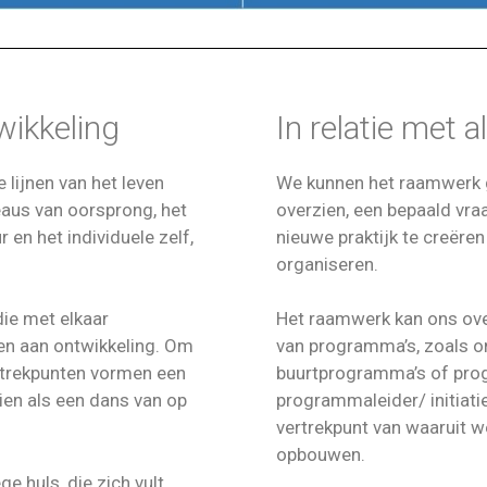
ikkeling
In relatie met a
 lijnen van het leven
We kunnen het raamwerk 
veaus van oorsprong, het
overzien, een bepaald vra
 en het individuele zelf,
nieuwe praktijk te creëre
organiseren.
die met elkaar
Het raamwerk kan ons ove
en aan ontwikkeling. Om
van programma’s, zoals 
rtrekpunten vormen een
buurtprogramma’s of prog
ien als een dans van op
programmaleider/ initiati
vertrekpunt van waaruit 
opbouwen.
e huls, die zich vult